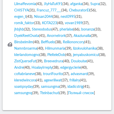
Lilmaffevomia
(43)
,
JIyHaTuK91
(34)
,
afganka
(34)
,
Supra
(32)
,
CHISTYA
(31)
,
Francuz_777___
(34)
,
CheburatorEl
(56)
,
evgen_t
(43)
,
Nissan2044
(36)
,
nest0995
(31)
,
romik_faktor
(33)
,
KOTA223
(40)
,
vovan1989
(37)
,
jhbjhb
(32)
,
Stereododus
(47)
,
pherlalse
(66)
,
bonanza
(33)
,
DyekReetOvata
(41)
,
AnorneIrork
(37)
,
Akaziunalla
(39)
,
Binsbeimilm
(40)
,
Beffluelo
(38)
,
Reiliononcory
(41)
,
Namnbroarma
(40)
,
Hilmunmaria
(39)
,
lizokvulohanika
(38)
,
klerlandomogno
(38)
,
PlelteleDob
(40)
,
jenyabuskomicul
(38)
,
ZistQuerseFut
(39)
,
Breevedrura
(40)
,
Douloulse
(41)
,
Andre
(40)
,
HoalayIrreply
(38)
,
edgergyclerie
(40)
,
cofiabrianeve
(38)
,
trouriFourito
(37)
,
advasmard
(39)
,
kleredwincora
(41)
,
agewriliwat
(37)
,
frillalry
(41)
,
soattpsyday
(39)
,
samsungma
(39)
,
idadicstrig
(41)
,
samsungnq
(39)
,
Tteinbachu6
(39)
, [
Полный список
]