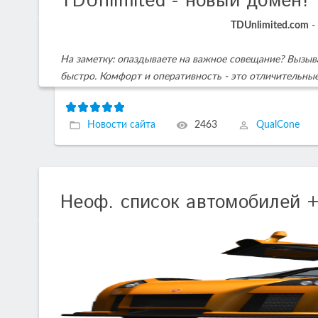
TDUnlimited - новый домен!
TDUnlimited.com
-
На заметку: опаздываете на важное совещание? Вызы
быстро. Комфорт и оперативность - это отличительн
Новости сайта
2463
QualCone
Неоф. список автомобилей 