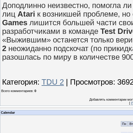
Доподлинно неизвестно, помогла ли
лиц
Atari
к возникшей проблеме, но 
Games
лишится большей части свои
разработчиками в команде
Test Driv
«Выжившим» останется только верит
2
неожиданно подскочат (по прикидк
разошлась по миру в количестве 900
Категория
:
TDU 2
|
Просмотров
:
369
Всего комментариев
:
0
Добавлять комментарии могу
[
Р
Calendar
Пн
Вт