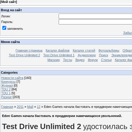
[
Мой сайт
]
Вход на сайт
Логин:
Пароль:
запомнить
Забыл
Меню сайта
Главная страница
Каталог файлов
Каталог статей
Фотоальбомы
Обрат
Test Drive Unlimited 2
Test Drive Unlimited 1
Аудиоплеер
Поиск
Энциклопедия 
Магазин
Тесты
Видео
Форум
Статьи
Каталог фа
Categories
Новости сайта
[160]
Конкурсы
[7]
Журнал
[0]
TDU 2
[84]
TDU 1
[5]
Разное
[203]
Главная
»
2011
»
Май
»
12
»
Eden Games начала бастовать в преддверии намечающих
Eden Games начала бастовать в преддверии намечающихся увольнений.
Test Drive Unlimited 2
удостоилась 