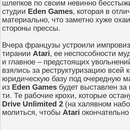
шлепков по своим невинно бесстыж
студии
Eden Games
, которая в отли
материально, что заметно хуже оха
стороны прессы.
Вчера французы устроили импровиз
тирании
Atari
, ее неспособности му
и главное – предстоящих увольнени
взялись за реструктуризацию всей 
юридическую базу под очередную ма
из
Eden Games
будет выставлен за 
ти. Те рабочие крохи, которые оста
Drive Unlimited 2
(на халявном набор
молиться, чтобы
Atari
окончательно