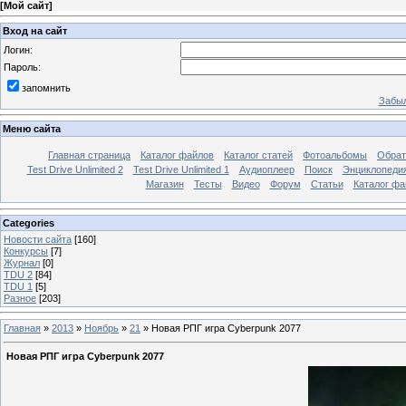
[
Мой сайт
]
Вход на сайт
Логин:
Пароль:
запомнить
Забыл
Меню сайта
Главная страница
Каталог файлов
Каталог статей
Фотоальбомы
Обрат
Test Drive Unlimited 2
Test Drive Unlimited 1
Аудиоплеер
Поиск
Энциклопедия 
Магазин
Тесты
Видео
Форум
Статьи
Каталог фа
Categories
Новости сайта
[160]
Конкурсы
[7]
Журнал
[0]
TDU 2
[84]
TDU 1
[5]
Разное
[203]
Главная
»
2013
»
Ноябрь
»
21
»
Новая РПГ игра Cyberpunk 2077
Новая РПГ игра Cyberpunk 2077