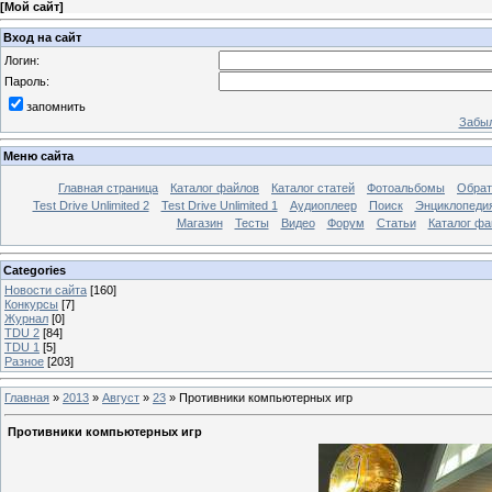
[
Мой сайт
]
Вход на сайт
Логин:
Пароль:
запомнить
Забыл
Меню сайта
Главная страница
Каталог файлов
Каталог статей
Фотоальбомы
Обрат
Test Drive Unlimited 2
Test Drive Unlimited 1
Аудиоплеер
Поиск
Энциклопедия 
Магазин
Тесты
Видео
Форум
Статьи
Каталог фа
Categories
Новости сайта
[160]
Конкурсы
[7]
Журнал
[0]
TDU 2
[84]
TDU 1
[5]
Разное
[203]
Главная
»
2013
»
Август
»
23
»
Противники компьютерных игр
Противники компьютерных игр