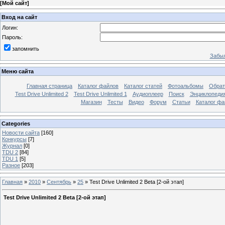
[
Мой сайт
]
Вход на сайт
Логин:
Пароль:
запомнить
Забыл
Меню сайта
Главная страница
Каталог файлов
Каталог статей
Фотоальбомы
Обрат
Test Drive Unlimited 2
Test Drive Unlimited 1
Аудиоплеер
Поиск
Энциклопедия 
Магазин
Тесты
Видео
Форум
Статьи
Каталог фа
Categories
Новости сайта
[160]
Конкурсы
[7]
Журнал
[0]
TDU 2
[84]
TDU 1
[5]
Разное
[203]
Главная
»
2010
»
Сентябрь
»
25
»
Test Drive Unlimited 2 Beta [2-ой этап]
Test Drive Unlimited 2 Beta [2-ой этап]