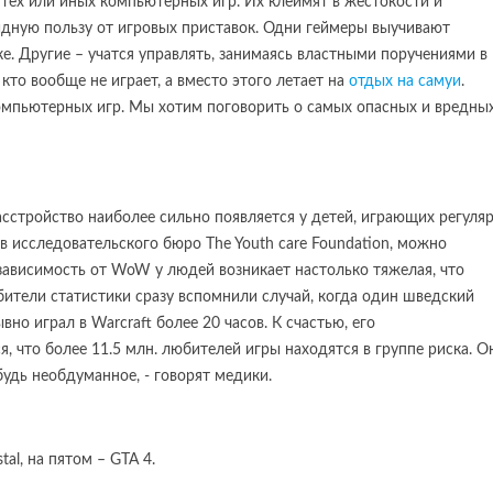
ех или иных компьютерных игр. Их клеймят в жестокости и
идную пользу от игровых приставок. Одни геймеры выучивают
е. Другие – учатся управлять, занимаясь властными поручениями в
 кто вообще не играет, а вместо этого летает на
отдых на самуи
.
омпьютерных игр. Мы хотим поговорить о самых опасных и вредны
асстройство наиболее сильно появляется у детей, играющих регуля
 исследовательского бюро The Youth care Foundation, можно
 зависимость от WoW у людей возникает настолько тяжелая, что
юбители статистики сразу вспомнили случай, когда один шведский
вно играл в Warcraft более 20 часов. К счастью, его
я, что более 11.5 млн. любителей игры находятся в группе риска. О
удь необдуманное, - говорят медики.
al, на пятом – GTA 4.