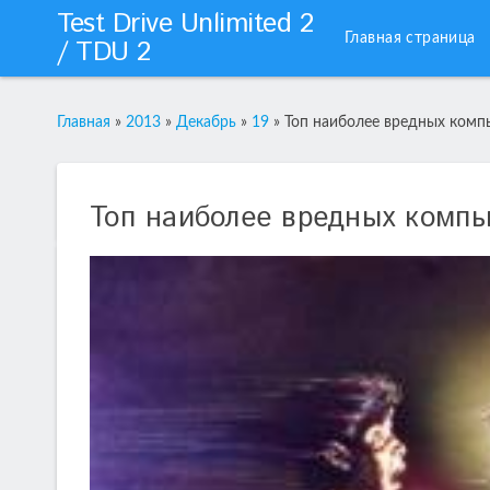
Test Drive Unlimited 2
Главная страница
/ TDU 2
Главная
»
2013
»
Декабрь
»
19
»
Топ наиболее вредных комп
Топ наиболее вредных компь