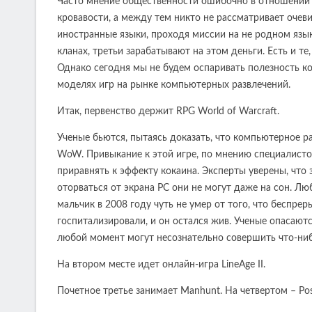
Часто мнение общественности ошибочно в отношении т
кровавости, а между тем никто не рассматривает очев
иностранные языки, проходя миссии на не родном язык
кланах, третьи зарабатывают на этом деньги. Есть и те,
Однако сегодня мы не будем оспаривать полезность к
моделях игр на рынке компьютерных развлечений.
Итак, первенство держит RPG World of Warcraft.
Ученые бьются, пытаясь доказать, что компьютерное р
WoW. Привыкание к этой игре, по мнению специалистов
приравнять к эффекту кокаина. Эксперты уверены, что
оторваться от экрана PC они не могут даже на сон. Л
мальчик в 2008 году чуть не умер от того, что беспреры
госпитализировали, и он остался жив. Ученые опасаютс
любой момент могут несознательно совершить что-ниб
На втором месте идет онлайн-игра LineAge II.
Почетное третье занимает Manhunt. На четвертом – Post