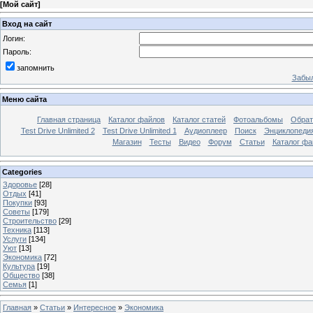
[
Мой сайт
]
Вход на сайт
Логин:
Пароль:
запомнить
Забыл
Меню сайта
Главная страница
Каталог файлов
Каталог статей
Фотоальбомы
Обрат
Test Drive Unlimited 2
Test Drive Unlimited 1
Аудиоплеер
Поиск
Энциклопедия 
Магазин
Тесты
Видео
Форум
Статьи
Каталог фа
Categories
Здоровье
[28]
Отдых
[41]
Покупки
[93]
Советы
[179]
Строительство
[29]
Техника
[113]
Услуги
[134]
Уют
[13]
Экономика
[72]
Культура
[19]
Общество
[38]
Семья
[1]
Главная
»
Статьи
»
Интересное
»
Экономика