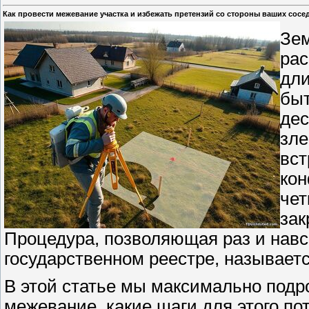
Как провести межевание участка и избежать претензий со стороны ваших сос
Зем
рас
дли
быт
дес
зле
вст
кон
чет
зак
Процедура, позволяющая раз и навс
государственном реестре, называет
В этой статье мы максимально подр
межевание, какие шаги для этого по