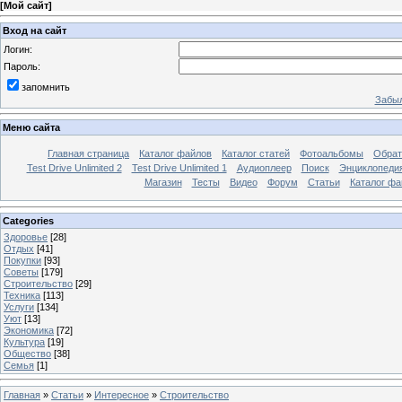
[
Мой сайт
]
Вход на сайт
Логин:
Пароль:
запомнить
Забыл
Меню сайта
Главная страница
Каталог файлов
Каталог статей
Фотоальбомы
Обрат
Test Drive Unlimited 2
Test Drive Unlimited 1
Аудиоплеер
Поиск
Энциклопедия 
Магазин
Тесты
Видео
Форум
Статьи
Каталог фа
Categories
Здоровье
[28]
Отдых
[41]
Покупки
[93]
Советы
[179]
Строительство
[29]
Техника
[113]
Услуги
[134]
Уют
[13]
Экономика
[72]
Культура
[19]
Общество
[38]
Семья
[1]
Главная
»
Статьи
»
Интересное
»
Строительство