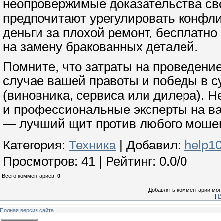
неопровержимые доказательства св
предпочитают урегулировать конфли
деньги за плохой ремонт, бесплатн
на замену бракованных деталей.
Помните, что затраты на проведени
случае вашей правоты и победы в с
(виновника, сервиса или дилера). Н
и профессиональные эксперты на ва
— лучший щит против любого моше
Категория
:
Техника
|
Добавил
:
help1
Просмотров
:
41
|
Рейтинг
:
0.0
/
0
Всего комментариев
:
0
Добавлять комментарии могу
[
Р
Полная версия сайта