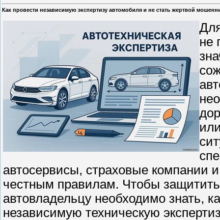
Как провести независимую экспертизу автомобиля и не стать жертвой мошенн
Для
не 
зна
сож
авт
нео
дор
или
сит
спе
автосервисы, страховые компании 
честным правилам. Чтобы защитить 
автовладельцу необходимо знать, к
независимую техническую экспертиз