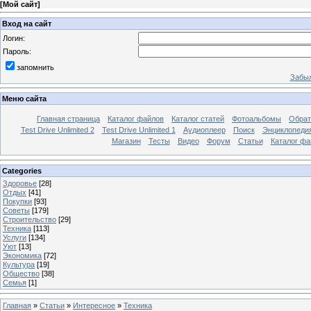
[
Мой сайт
]
Вход на сайт
Логин:
Пароль:
запомнить
Забыл
Меню сайта
Главная страница
Каталог файлов
Каталог статей
Фотоальбомы
Обрат
Test Drive Unlimited 2
Test Drive Unlimited 1
Аудиоплеер
Поиск
Энциклопедия 
Магазин
Тесты
Видео
Форум
Статьи
Каталог фа
Categories
Здоровье
[28]
Отдых
[41]
Покупки
[93]
Советы
[179]
Строительство
[29]
Техника
[113]
Услуги
[134]
Уют
[13]
Экономика
[72]
Культура
[19]
Общество
[38]
Семья
[1]
Главная
»
Статьи
»
Интересное
»
Техника