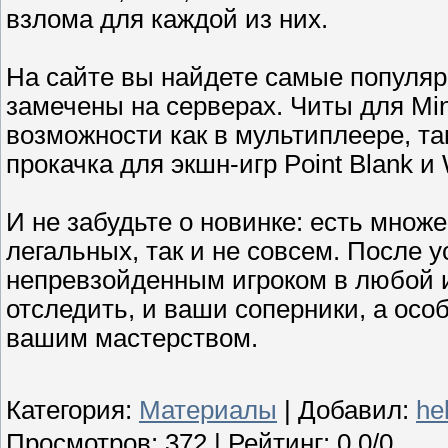
взлома для каждой из них.
На сайте вы найдете самые популяр
замечены на серверах. Читы для Mi
возможности как в мультиплеере, та
прокачка для экшн-игр Point Blank и
И не забудьте о новинке: есть множе
легальных, так и не совсем. После 
непревзойденным игроком в любой и
отследить, и ваши соперники, а ос
вашим мастерством.
Категория
:
Материалы
|
Добавил
:
he
Просмотров
:
372
|
Рейтинг
:
0.0
/
0