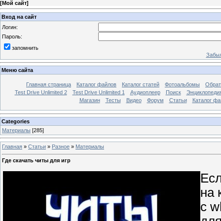
[
Мой сайт
]
Вход на сайт
Логин:
Пароль:
запомнить
Забыл
Меню сайта
Главная страница
Каталог файлов
Каталог статей
Фотоальбомы
Обрат
Test Drive Unlimited 2
Test Drive Unlimited 1
Аудиоплеер
Поиск
Энциклопедия 
Магазин
Тесты
Видео
Форум
Статьи
Каталог фа
Categories
Материалы
[285]
Главная
»
Статьи
»
Разное
»
Материалы
Где скачать читы для игр
Есл
на 
с w
для