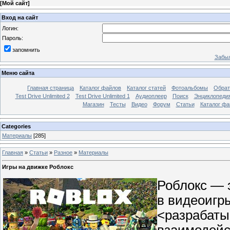
[
Мой сайт
]
Вход на сайт
Логин:
Пароль:
запомнить
Забыл
Меню сайта
Главная страница
Каталог файлов
Каталог статей
Фотоальбомы
Обрат
Test Drive Unlimited 2
Test Drive Unlimited 1
Аудиоплеер
Поиск
Энциклопедия 
Магазин
Тесты
Видео
Форум
Статьи
Каталог фа
Categories
Материалы
[285]
Главная
»
Статьи
»
Разное
»
Материалы
Игры на движке Роблокс
Роблокс — 
в видеоигр
<разрабаты
взаимодейс