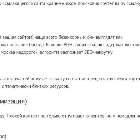
во ссылающегося сайта крайне низкое, поисковик сочтет вашу ссылк
я вашим сайтом) чаще всего безанкорные: они выглядят как
 содержат название бренда. Если же 80% ваших ссылок содержат жестки
москва недорого», алгоритм распознает SEO-накрутку.
автозапчастей получает ссылку со статьи о рецептах выпечки торто
 с тематически близких ресурсов.
мизация)
ицу. Плохой контент не только отпугивает клиентов, но и немедленн
ng)