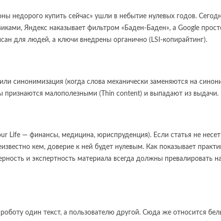
ны недорого купить сейчас» ушли в небытие нулевых годов. Сегодн
иками, Яндекс наказывает фильтром «Баден-Баден», а Google прост
сан для людей, а ключи внедрены органично (LSI-копирайтинг).
 или синонимизация (когда слова механически заменяются на сино
ы признаются малополезными (Thin content) и выпадают из выдачи.
ur Life — финансы, медицина, юриспруденция). Если статья не несет
известно кем, доверие к ней будет нулевым. Как показывает практи
оверность и экспертность материала всегда должны превалировать н
роботу один текст, а пользователю другой. Сюда же относится бе