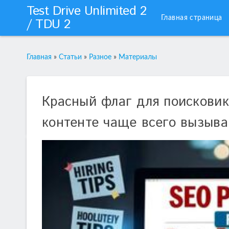
Test Drive Unlimited 2
Главная страница
/ TDU 2
Главная
»
Статьи
»
Разное
»
Материалы
Красный флаг для поисковик
контенте чаще всего вызыва