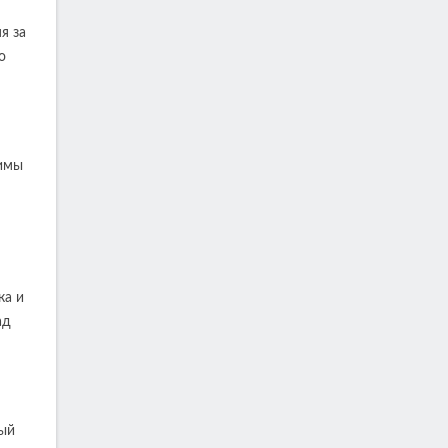
я за
о
нимы
ка и
ад
лый