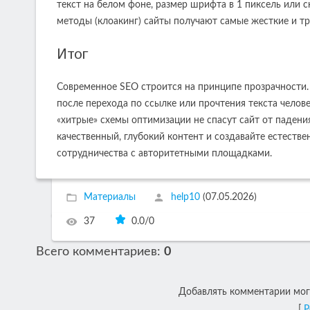
текст на белом фоне, размер шрифта в 1 пиксель или 
методы (клоакинг) сайты получают самые жесткие и т
Итог
Современное SEO строится на принципе прозрачности.
после перехода по ссылке или прочтения текста челове
«хитрые» схемы оптимизации не спасут сайт от падени
качественный, глубокий контент и создавайте естеств
сотрудничества с авторитетными площадками.
Материалы
help10
(07.05.2026)
37
0.0
/
0
Всего комментариев
:
0
Добавлять комментарии могу
[
Р