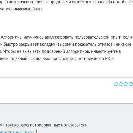
скрытие ключевых слов за пределами видимого экрана. За подобные
рудноснимаемые баны.
 Алгоритмы научились анализировать пользовательский опыт: если
к быстро закрывает вкладку (высокий показатель отказов), никакие
я. Чтобы не вызывать подозрений алгоритмов, инвестируйте в
енный, плавный ссылочный профиль за счет полезного PR и
т только зарегистрированные пользователи.
егистрация
|
Вход
]