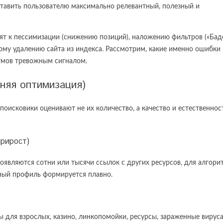
ставить пользователю максимально релевантный, полезный и
ят к пессимизации (снижению позиций), наложению фильтров («Бад
ному удалению сайта из индекса. Рассмотрим, какие именно ошибки 
тмов тревожным сигналом.
няя оптимизация)
исковики оценивают не их количество, а качество и естественност
прирост)
появляются сотни или тысячи ссылок с других ресурсов, для алгори
ный профиль формируется плавно.
 для взрослых, казино, линкопомойки, ресурсы, зараженные вирус