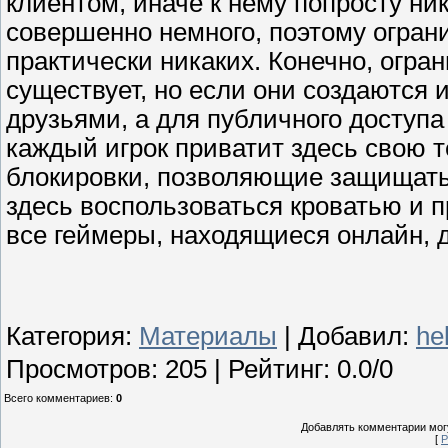
клиентом, иначе к нему попросту ни
совершенно немного, поэтому ограни
практически никаких. Конечно, огра
существует, но если они создаются 
друзьями, а для публичного доступа
каждый игрок приватит здесь свою 
блокировки, позволяющие защищать 
здесь воспользоваться кроватью и п
все геймеры, находящиеся онлайн, 
Категория
:
Материалы
|
Добавил
:
he
Просмотров
:
205
|
Рейтинг
:
0.0
/
0
Всего комментариев
:
0
Добавлять комментарии могу
[
Р