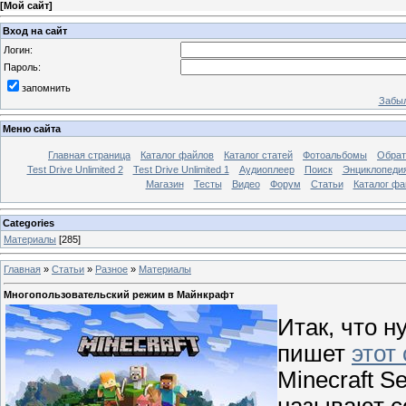
[
Мой сайт
]
Вход на сайт
Логин:
Пароль:
запомнить
Забыл
Меню сайта
Главная страница
Каталог файлов
Каталог статей
Фотоальбомы
Обрат
Test Drive Unlimited 2
Test Drive Unlimited 1
Аудиоплеер
Поиск
Энциклопедия 
Магазин
Тесты
Видео
Форум
Статьи
Каталог фа
Categories
Материалы
[285]
Главная
»
Статьи
»
Разное
»
Материалы
Многопользовательский режим в Майнкрафт
Итак, что н
пишет
этот 
Minecraft S
называют с