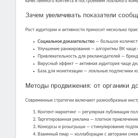
качественного контента и построением лояльного ком
Зачем увеличивать показатели сооб
Рост аудитории и активности приносит несколько пра
Социальное доказательство
— большое количест
Улучшение ранжирования — алгоритмы ВК чаще 
Привлекательность для рекламодателей — брен
Вирусный эффект — активная аудитория чаще де
База для монетизации — лояльные подписчики ко
Методы продвижения: от органики д
Современные стратегии включают разнообразные инст
Контент-маркетинг — регулярная публикация пол
Таргетированная реклама — платное привлечение
Конкурсы и розыгрыши — стимулирование подписо
Взаимный пиар — коллаборации с авторами сме