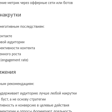
ение метрик через офферные сети или ботов
накрутки
 негативным последствиям:
онтакте
овой аудитории
фективности контента
енного роста
(engagement rate)
ижения
нным рекомендациям:
ь удерживает аудиторию лучше любой накрутки
буст, а не основу стратегии
тивность и конверсию в целевые действия
мментарии и опросы формируют лояльность