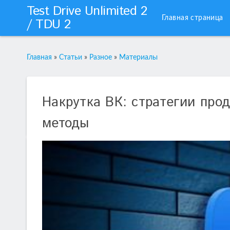
Test Drive Unlimited 2
Главная страница
/ TDU 2
Главная
»
Статьи
»
Разное
»
Материалы
Накрутка ВК: стратегии про
методы