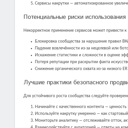
Сервисы накрутки — автоматизированное увелич
Потенциальные риски использования 
Некорректное применение сервисов может привести к
Блокировка сообщества за нарушение правил ВК
Падение вовлечённости из-за нецелевой или бот
Искажение статистики и сложности в оценке эф
Потеря репутации при раскрытии факта искусств
Снижение органического охвата из-за низкого ER 
Лучшие практики безопасного продв
Для устойчивого роста сообщества следуйте провере
Начинайте с качественного контента — ценност
Используйте накрутку умеренно — как стартовый 
Мониторьте аналитику — отслеживайте отток, ак
Взаимодействуйте с аудиторией — ответы на ко