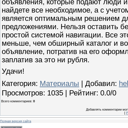
объявления, которые подают люди и
найдете все необходимое, а с учето
является оптимальным решением дл
предложениями. Нельзя оставить бе
простой системой навигации. Все эт
меньше, чем обширный каталог и во
объявление, потратив на его оформл
заплатив за это ни рубля.
Удачи!
Категория
:
Материалы
|
Добавил
:
he
Просмотров
:
1035
|
Рейтинг
:
0.0
/
0
Всего комментариев
:
0
Добавлять комментарии могу
[
Р
Полная версия сайта