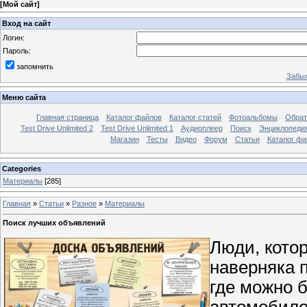
[
Мой сайт
]
Вход на сайт
Логин:
Пароль:
запомнить
Забыл
Меню сайта
Главная страница
Каталог файлов
Каталог статей
Фотоальбомы
Обрат
Test Drive Unlimited 2
Test Drive Unlimited 1
Аудиоплеер
Поиск
Энциклопедия 
Магазин
Тесты
Видео
Форум
Статьи
Каталог фа
Categories
Материалы
[285]
Главная
»
Статьи
»
Разное
»
Материалы
Поиск лучших объявлений
Люди, котор
наверняка 
где можно 
автомобиле