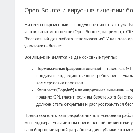
Open Source и вирусные лицензии: б
Ни один современный IT-продукт не пишется с нуля. Р
из открытых источников (Open Source), например, с Gi
"бесплатный для любого использования". У каждого op
уничтожить бизнес.
Все лицензии делятся на две основные группы:
Пермиссивные (разрешительные)
— такие как MIT
продавать код, единственное требование — указ
коммерческих проектов.
Копилефт (Copyleft) или «вирусные» лицензии
— яр
правило GPL гласит: если вы берете хотя бы стро
должен стать открытым и распространяться бесп
Представьте, что ваш разработчик для ускорения рабо
мессенджера. Если авторы оригинальной библиотеки уз
вашей проприетарной разработки для публики, что мо