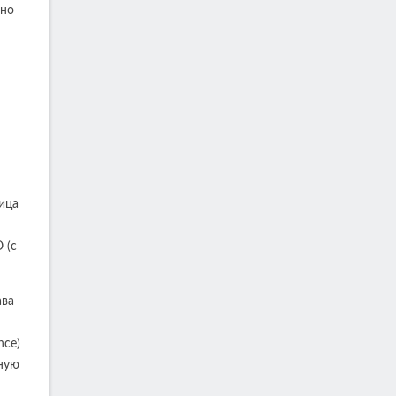
ено
ица
 (с
ава
nce)
ьную