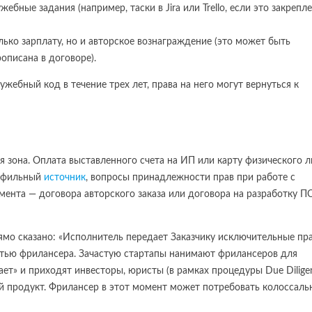
ные задания (например, таски в Jira или Trello, если это закрепл
ько зарплату, но и авторское вознаграждение (это может быть
описана в договоре).
жебный код в течение трех лет, права на него могут вернуться к
 зона. Оплата выставленного счета на ИП или карту физического л
рофильный
источник
, вопросы принадлежности прав при работе с
ента — договора авторского заказа или договора на разработку ПО
ямо сказано: «Исполнитель передает Заказчику исключительные пр
остью фрилансера. Зачастую стартапы нанимают фрилансеров для
ет» и приходят инвесторы, юристы (в рамках процедуры Due Dilige
ый продукт. Фрилансер в этот момент может потребовать колоссал