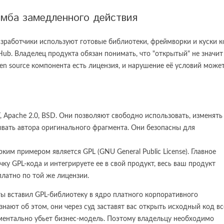
омба замедленного действия
азработчики используют готовые библиотеки, фреймворки и куски к
tHub. Владелец продукта обязан понимать, что "открытый" не значит
en source компонента есть лицензия, и нарушение её условий може
, Apache 2.0, BSD. Они позволяют свободно использовать, изменять
ывать автора оригинального фрагмента. Они безопасны для
ким примером является GPL (GNU General Public License). Главное
чку GPL-кода и интегрируете ее в свой продукт, весь ваш продукт
латно по той же лицензии.
ты вставил GPL-библиотеку в ядро платного корпоративного
нают об этом, они через суд заставят вас открыть исходный код вс
ментально убьет бизнес-модель. Поэтому владельцу необходимо