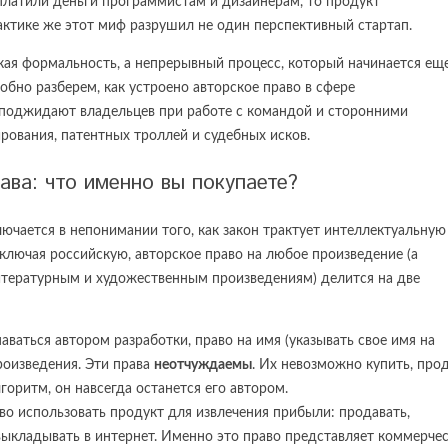
аплатили деньги программистам и дизайнерам, то продукт
актике же этот миф разрушил не один перспективный стартап.
ская формальность, а непрерывный процесс, который начинается ещ
обно разберем, как устроено авторское право в сфере
поджидают владельцев при работе с командой и сторонними
ирования, патентных троллей и судебных исков.
ава: что именно вы покупаете?
ючается в непонимании того, как закон трактует интеллектуальную
включая российскую, авторское право на любое произведение (а
итературным и художественным произведениям) делится на две
аваться автором разработки, право на имя (указывать свое имя на
роизведения. Эти права
неотчуждаемы
. Их невозможно купить, про
горитм, он навсегда останется его автором.
во использовать продукт для извлечения прибыли: продавать,
 выкладывать в интернет. Именно это право представляет коммерче