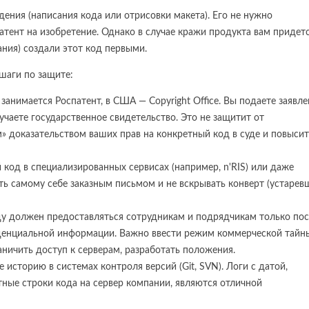
дения (написания кода или отрисовки макета). Его не нужно
атент на изобретение. Однако в случае кражи продукта вам придет
ания) создали этот код первыми.
шаги по защите:
занимается Роспатент, в США — Copyright Office. Вы подаете заявл
учаете государственное свидетельство. Это не защитит от
» доказательством ваших прав на конкретный код в суде и повысит
од в специализированных сервисах (например, n'RIS) или даже
ть самому себе заказным письмом и не вскрывать конверт (устарев
у должен предоставляться сотрудникам и подрядчикам только по
денциальной информации. Важно ввести режим коммерческой тайн
аничить доступ к серверам, разработать положения.
 историю в системах контроля версий (Git, SVN). Логи с датой,
тные строки кода на сервер компании, являются отличной