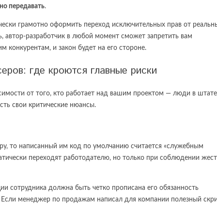
но передавать
.
ически грамотно оформить переход исключительных прав от реальн
ть, автор-разработчик в любой момент сможет запретить вам
 конкурентам, и закон будет на его стороне.
еров: где кроются главные риски
симости от того, кто работает над вашим проектом — люди в штате
сть свои критические нюансы.
ору, то написанный им код по умолчанию считается «служебным
атически переходят работодателю, но только при соблюдении жес
ии сотрудника должна быть четко прописана его обязанность
. Если менеджер по продажам написал для компании полезный скри