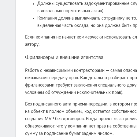
Должны существовать задокументированные служеб
в локальных нормативных актах).
Компания должна выплачивать сотруднику не тол
выделенная часть оклада, но она должна быть пр
Если компания не начнет коммерчески использовать слу
автору.
Фрилансеры и внешние агентства
Работа с независимыми контракторами — самая опасная
не означает
передачу прав. Как детально разбирает п
фрилансерами требуют заключения специального докум
условием об отчуждении исключительных прав).
Без подписанного акта приема-передачи, в котором пр
на объект в полном объеме», код остается собственн
создания MVP без договоров. Когда проект «выстрелива
обнаруживают, что у компании нет прав на собственн
сумму за подписание бумаг задним числом.