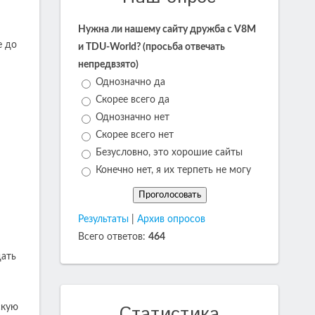
Нужна ли нашему сайту дружба с V8M
е до
и TDU-World? (просьба отвечать
непредвзято)
Однозначно да
Скорее всего да
Однозначно нет
Скорее всего нет
Безусловно, это хорошие сайты
Конечно нет, я их терпеть не могу
Результаты
|
Архив опросов
Всего ответов:
464
дать
Статистика
скую