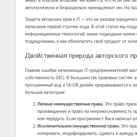
живут в опасной иллюзии: им кажется, что если они з
автоматически и безраздельно принадлежит им. На пр
Защита авторских прав в IT — это не разовая юридиче
написания первой строчки кода. В этой статье мы подр
информационных технологий, какие подводные камни 
подрядчиками, и как обезопасить свой продукт от коп
Двойственная природа авторского пр
Главная ошибка начинающих IT-предпринимателей закл
собственность (ИС). В большинстве правовых систем, 
программный код и UI/UX дизайн приравниваются к л
большие категории:
Личные неимущественные права.
Это право призн
произведении) и право на неприкосновенность п
или передать. Если программист Вася написал ал
Исключительное (имущественное) право.
Это пра
копировать, модифицировать, сдавать в аренду,