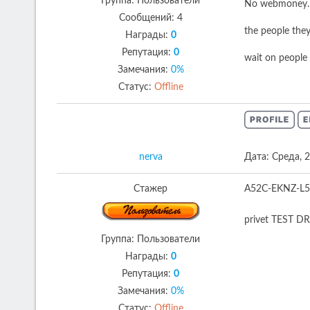
Группа: Пользователи
No webmoney. d
Сообщений:
4
the people the
Награды:
0
Репутация:
0
wait on people
Замечания:
0%
Статус:
Offline
nerva
Дата: Среда, 
Стажер
A52C-EKNZ-L
privet TEST D
Группа: Пользователи
Награды:
0
Репутация:
0
Замечания:
0%
Статус:
Offline