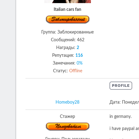
Italian cars fan
Группа: Заблокированные
Сообщений:
462
Награды:
2
Репутация:
116
Замечания:
0%
Статус:
Offline
Homeboy28
Дата: Понедел
Стажер
in germany.
i have paypal 