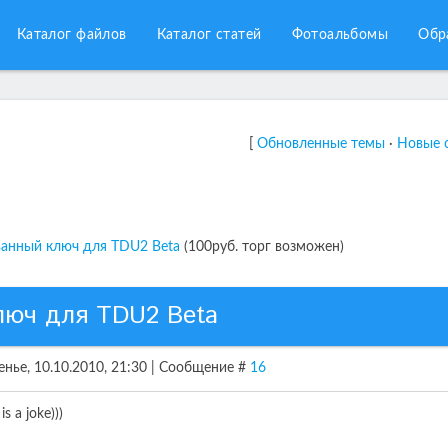
Каталог файлов
Каталог статей
Фотоальбомы
Обр
[
Обновленные темы
·
Новые 
анный ключ для TDU2 Beta
(100руб. торг возможен)
люч для TDU2 Beta
енье, 10.10.2010, 21:30 | Сообщение #
16
t is a joke)))