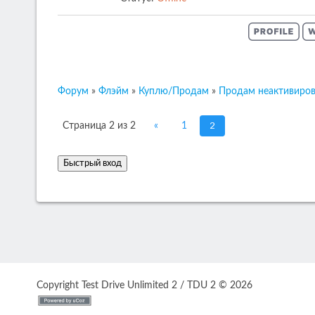
Форум
»
Флэйм
»
Куплю/Продам
»
Продам неактивиров
2
Страница
2
из
2
«
1
Copyright Test Drive Unlimited 2 / TDU 2 © 2026