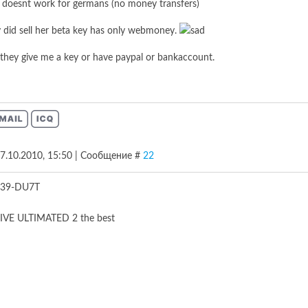
oesnt work for germans (no money transfers)
y did sell her beta key has only webmoney.
 they give me a key or have paypal or bankaccount.
27.10.2010, 15:50 | Сообщение #
22
539-DU7T
RIVE ULTIMATED 2 the best