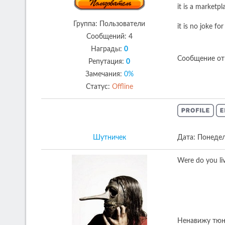
it is a marketpl
Группа: Пользователи
it is no joke fo
Сообщений:
4
Награды:
0
Сообщение от
Репутация:
0
Замечания:
0%
Статус:
Offline
Шутничек
Дата: Понедел
Were do you li
Ненавижу тюни