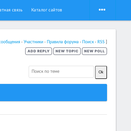
атная связь
Каталог сайтов
сообщения
·
Участники
·
Правила форума
·
Поиск
·
RSS
]