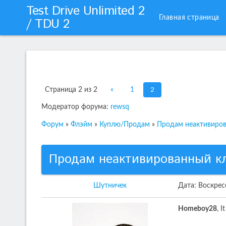
Test Drive Unlimited 2
Главная страница
/ TDU 2
2
Страница
2
из
2
«
1
Модератор форума:
rewsq
Форум
»
Флэйм
»
Куплю/Продам
»
Продам неактивиров
Продам неактивированный к
Шутничек
Дата: Воскрес
Homeboy28
, I