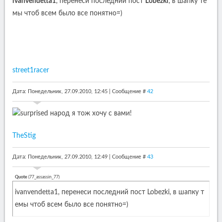
ivanvendetta1
, перенеси последний пост
Lobezki
, в шапку те
мы чтоб всем было все понятно=)
street1racer
Дата: Понедельник, 27.09.2010, 12:45 | Сообщение #
42
народ я тож хочу с вами!
TheStig
Дата: Понедельник, 27.09.2010, 12:49 | Сообщение #
43
Quote
(
77_assassin_77
)
ivanvendetta1, перенеси последний пост Lobezki, в шапку т
емы чтоб всем было все понятно=)