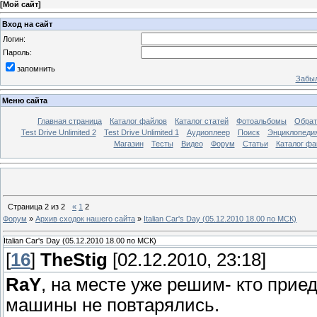
[
Мой сайт
]
Вход на сайт
Логин:
Пароль:
запомнить
Забыл
Меню сайта
Главная страница
Каталог файлов
Каталог статей
Фотоальбомы
Обрат
Test Drive Unlimited 2
Test Drive Unlimited 1
Аудиоплеер
Поиск
Энциклопедия 
Магазин
Тесты
Видео
Форум
Статьи
Каталог фа
Страница
2
из
2
«
1
2
Форум
»
Архив сходок нашего сайта
»
Italian Car's Day (05.12.2010 18.00 по МСК)
Italian Car's Day (05.12.2010 18.00 по МСК)
[
16
]
TheStig
[02.12.2010, 23:18]
RaY
, на месте уже решим- кто приед
машины не повтарялись.