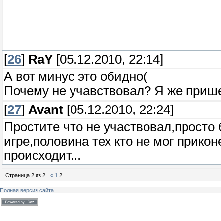
[
26
]
RaY
[05.12.2010, 22:14]
А вот минус это обидно(
Почему не учавствовал? Я же прише
[
27
]
Avant
[05.12.2010, 22:24]
Простите что не участвовал,просто 
игре,половина тех кто не мог прико
происходит...
Страница
2
из
2
«
1
2
Полная версия сайта