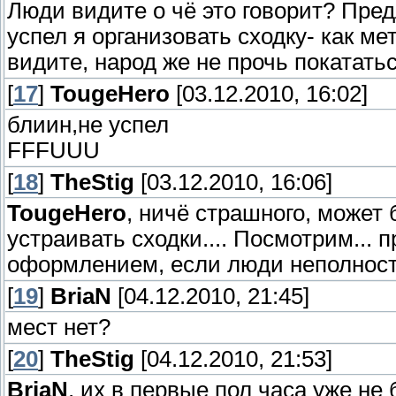
Люди видите о чё это говорит? Пред
успел я организовать сходку- как ме
видите, народ же не прочь покатать
[
17
]
TougeHero
[03.12.2010, 16:02]
блиин,не успел
FFFUUU
[
18
]
TheStig
[03.12.2010, 16:06]
TougeHero
, ничё страшного, может
устраивать сходки.... Посмотрим... 
оформлением, если люди неполност
[
19
]
BriaN
[04.12.2010, 21:45]
мест нет?
[
20
]
TheStig
[04.12.2010, 21:53]
BriaN
, их в первые пол часа уже не