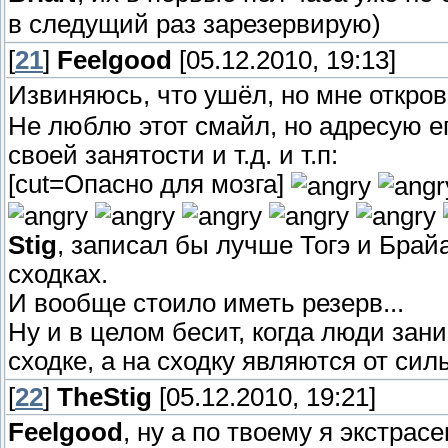
в следущий раз зарезервирую)
[
21
]
Feelgood
[05.12.2010, 19:13]
Извиняюсь, что ушёл, но мне откро
Не люблю этот смайл, но адресую ег
своей занятости и т.д. и т.п:
[cut=Опасно для мозга]
Stig
, записал бы лучше Тогэ и Брайа
сходках.
И вообще стоило иметь резерв...
Ну и в целом бесит, когда люди зан
сходке, а на сходку являются от сил
[
22
]
TheStig
[05.12.2010, 19:21]
Feelgood
, ну а по твоему я экстрас