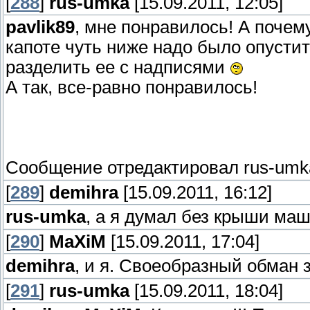
[
288
]
rus-umka
[15.09.2011, 12:05]
pavlik89
, мне понравилось! А поче
капоте чуть ниже надо было опустит
разделить ее с надписями
А так, все-равно понравилось!
Сообщение отредактировал
rus-umk
[
289
]
demihra
[15.09.2011, 16:12]
rus-umka
, а я думал без крыши ма
[
290
]
MaXiM
[15.09.2011, 17:04]
demihra
, и я. Своеобразный обман 
[
291
]
rus-umka
[15.09.2011, 18:04]