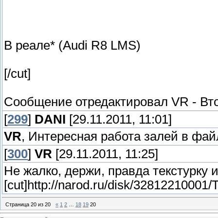
В реале* (Audi R8 LMS)
[/cut]
Сообщение отредактировал
VR
-
Вто
[
299
]
DANI
[29.11.2011, 11:01]
VR
, Интересная работа залей в фай
[
300
]
VR
[29.11.2011, 11:25]
Не жалко, держи, правда текстурку и
[cut]http://narod.ru/disk/328122100
Страница
20
из
20
«
1
2
…
18
19
20