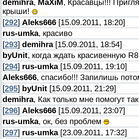
demihra
,
MaXiM
, Красавцы!!! Пригл
крыши!
[
292
]
Aleks666
[15.09.2011, 18:20]
rus-umka
, красиво
[
293
]
demihra
[15.09.2011, 18:54]
byUnit
, когда ждать красивенную R
[
294
]
rus-umka
[15.09.2011, 19:10]
Aleks666
, спасибо!!! Запилишь пото
[
295
]
byUnit
[15.09.2011, 21:29]
demihra
, Как только мне помогут так
[
296
]
Aleks666
[15.09.2011, 23:07]
rus-umka
, ок, без проблем
[
297
]
rus-umka
[23.09.2011, 17:32]