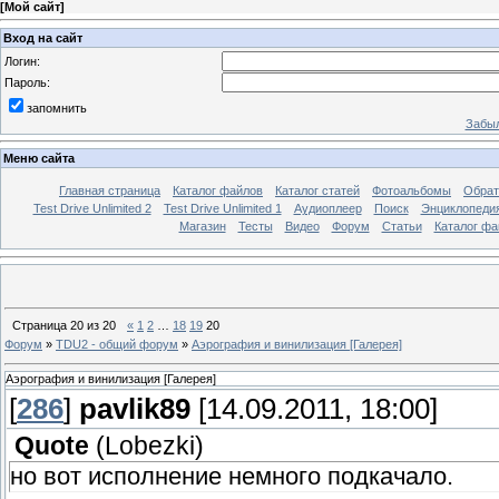
[
Мой сайт
]
Вход на сайт
Логин:
Пароль:
запомнить
Забыл
Меню сайта
Главная страница
Каталог файлов
Каталог статей
Фотоальбомы
Обрат
Test Drive Unlimited 2
Test Drive Unlimited 1
Аудиоплеер
Поиск
Энциклопедия 
Магазин
Тесты
Видео
Форум
Статьи
Каталог фа
Страница
20
из
20
«
1
2
…
18
19
20
Форум
»
TDU2 - общий форум
»
Аэрография и винилизация [Галерея]
Аэрография и винилизация [Галерея]
[
286
]
pavlik89
[14.09.2011, 18:00]
Quote
(
Lobezki
)
но вот исполнение немного подкачало.