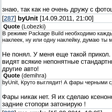
знаю, так как не очень дружу с фото
[
287
]
byUnit
[14.09.2011, 21:00]
Quote
(
Lobezki
)
В режиме Package Build необходимо кажды
наклеек, ну или одну наклейку, думаю ты 
Не понял. У меня еще такой прикол. 
видят всякие непонятные стандартны
другие авто!
Quote
(
demihra
)
byUnit, Круто выглядит! А фары черными с
Фары никак нет. Я их сделаю ксенон
задние стопори затонирую !