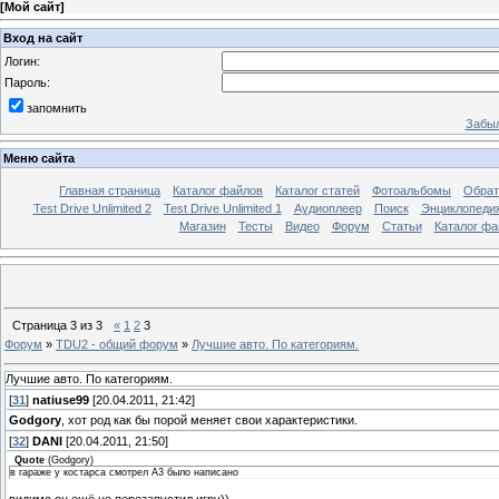
[
Мой сайт
]
Вход на сайт
Логин:
Пароль:
запомнить
Забыл
Меню сайта
Главная страница
Каталог файлов
Каталог статей
Фотоальбомы
Обрат
Test Drive Unlimited 2
Test Drive Unlimited 1
Аудиоплеер
Поиск
Энциклопедия 
Магазин
Тесты
Видео
Форум
Статьи
Каталог фа
Страница
3
из
3
«
1
2
3
Форум
»
TDU2 - общий форум
»
Лучшие авто. По категориям.
Лучшие авто. По категориям.
[
31
]
natiuse99
[20.04.2011, 21:42]
Godgory
, хот род как бы порой меняет свои характеристики.
[
32
]
DANI
[20.04.2011, 21:50]
Quote
(
Godgory
)
в гараже у костарса смотрел А3 было написано