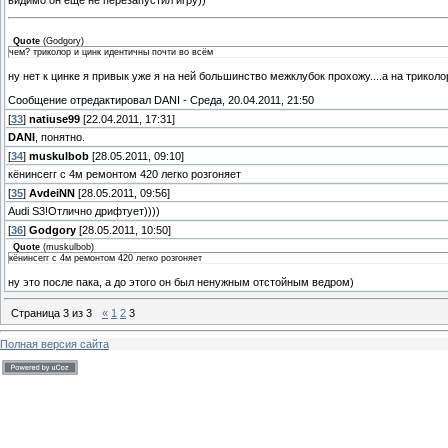
видимо он ещё не перезапустил игру))
Quote
(
Godgory
)
чем? триколор и цинк идентичны почти во всём
ну нет к цинке я привык уже я на ней большинство межклубок прохожу....а на трикол
Сообщение отредактировал
DANI
-
Среда, 20.04.2011, 21:50
[
33
]
natiuse99
[22.04.2011, 17:31]
DANI
, понятно.
[
34
]
muskulbob
[28.05.2011, 09:10]
кёнинсегг с 4м ремонтом 420 легко розгоняет
[
35
]
AvdeiNN
[28.05.2011, 09:56]
Audi S3!Отлично дрифтует))))
[
36
]
Godgory
[28.05.2011, 10:50]
Quote
(
muskulbob
)
кёнинсегг с 4м ремонтом 420 легко розгоняет
ну это после пака, а до этого он был ненужным отстойным ведром)
Страница
3
из
3
«
1
2
3
Полная версия сайта