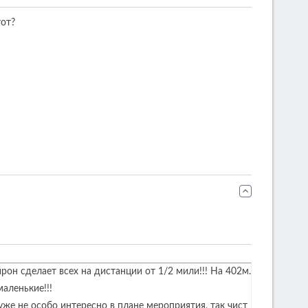
тот?
он сделает всех на дистанции от 1/2 мили!!! На 402м.
аленькие!!!
же не особо интересно в плане мероприятия, так чист