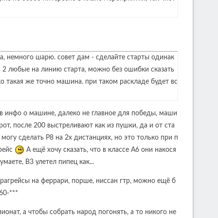
га, немного шарю. совет дам - сделайте старты одинак
в 2 любые на линию старта, можно без ошибки сказать
ко такая же точно машина. при таком раскладе будет вс
 в инфо о машине, далеко не главное для победы, маши
т, после 200 выстреливают как из пушки, да и от ста
 могу сделать Р8 на 2х дистанциях, но это только при п
грейс
А ещё хочу сказать, что в классе А6 они накося
маете, В3 улетел пипец как...
рагрейсы на феррари, порше, ниссан гтр, можно ещё б
60-***
ионат, а чтобы собрать народ погонять, а то никого не