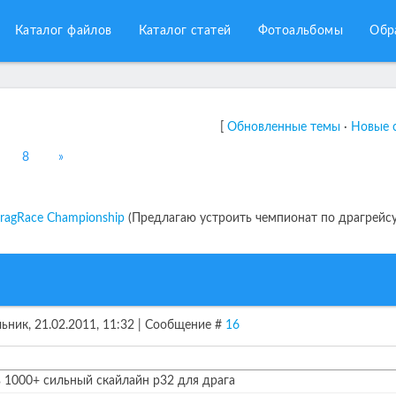
Каталог файлов
Каталог статей
Фотоальбомы
Обр
[
Обновленные темы
·
Новые 
8
»
ragRace Championship
(Предлагаю устроить чемпионат по драгрейсу
ьник, 21.02.2011, 11:32 | Сообщение #
16
ь 1000+ сильный скайлайн р32 для драга