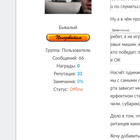
о по глумиться
Ну а в чём пр
Бывалый
Quote
(
rewsq
)
ребят, я не и
овых машин. к
Группа: Пользователи
кто победит. 
Сообщений:
66
е ОК
Награды:
0
Насчёт одинак
Репутация:
33
ны с самыми л
Замечания:
0%
рта зависит м
Статус:
Offline
ерфектном ста
чили, субарик(
Дело в том, ч
ританцев каки
Хочу добавить