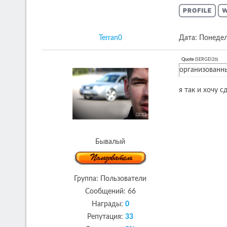
Terran0
Дата: Понедел
Quote
(
SERGEI26
)
организованн
я так и хочу с
Бывалый
Группа: Пользователи
Сообщений:
66
Награды:
0
Репутация:
33