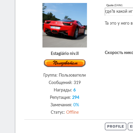
Quote
(
DANI
)
где?в какой иг
Та это у него 
Скорость нико
Estagiário niv.II
Группа: Пользователи
Сообщений:
319
Награды:
6
Репутация:
294
Замечания:
0%
Статус:
Offline