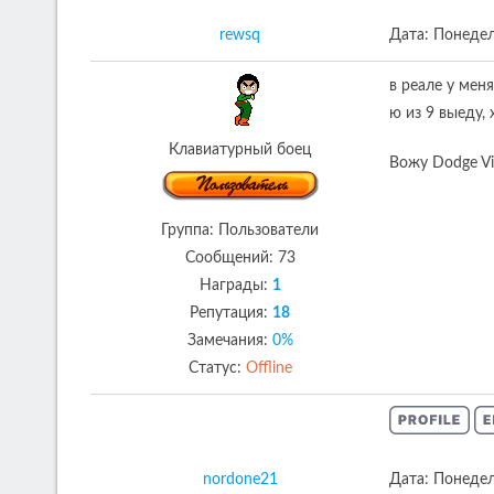
rewsq
Дата: Понедел
в реале у мен
ю из 9 выеду, 
Клавиатурный боец
Вожу Dodge Vi
Группа: Пользователи
Сообщений:
73
Награды:
1
Репутация:
18
Замечания:
0%
Статус:
Offline
nordone21
Дата: Понедел