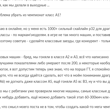
, как мы делали в выходные ...
облема убрать из чемпионат класс А1?
граю в онлайне, но у меня есть 1000+ сильный скайлайн р32 для дра
лассы - по маркам\моделям. в игре не так много машин, и постави
поэтому советую - сделайте классовые заезды, где конкурент - толь
овых машин - бред, мы гоняли в классе А2 и А3, всё что написанно
учшими показателями либо умерают после 200, а некоторые наоборо
ногое, я вот допустим теперь уже знаю, что на порше ГТ, я спокойно
рте, что не всегда удаётся сделать, вот что в моём понимании дра
А6) не догнать даже классом А5, ещё гоняли А5 вс В3, ну и что вы ду
то мы с ребятами уже проверили многие машины, самые классные д
х нибудь добавить, ещё можно добавить такой этап 60-300кмч или 
, что смысл моего поста не в том, чтобы создать какой-то мега чемп