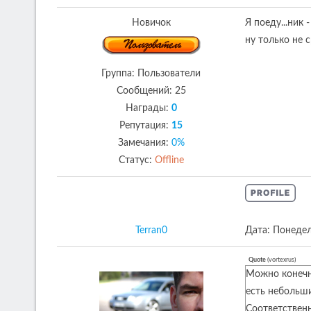
Новичок
Я поеду...ник 
ну только не с
Группа: Пользователи
Сообщений:
25
Награды:
0
Репутация:
15
Замечания:
0%
Статус:
Offline
Terran0
Дата: Понедел
Quote
(
vortexrus
)
Можно конечно
есть небольши
Соответственн