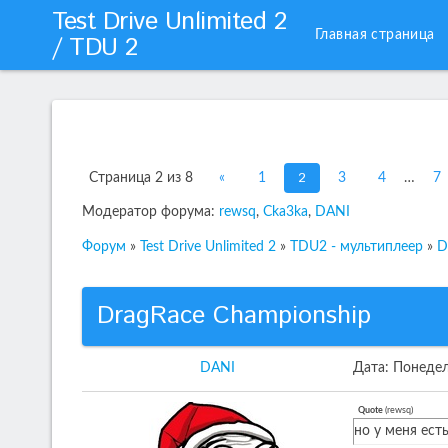
Test Drive Unlimited 2
Главная страница
/ TDU 2
2
Страница
2
из
8
«
1
3
4
…
7
Модератор форума:
rewsq
,
Cka3ka
,
DANI
Форум
»
Test Drive Unlimited 2
»
TDU2 - мультиплеер
»
D
DragRace Championship
DANI
Дата: Понедел
Quote
(
rewsq
)
но у меня ест