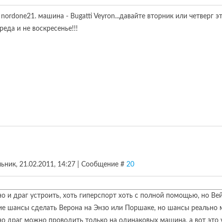
- nordone21. машина - Bugatti Veyron...давайте вторник или четверг э
реда и не воскресенье!!!
ьник, 21.02.2011, 14:27 | Сообщение #
20
 и драг устроить, хоть гиперспорт хоть с полной помощью, но Вейр
е шансы сделать Верона на Энзо или Поршаке, но шансы реально м
о драг можно проводить только на одинаковых машина, а вот это у