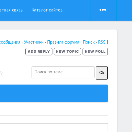
атная связь
Каталог сайтов
сообщения
·
Участники
·
Правила форума
·
Поиск
·
RSS
]
.)