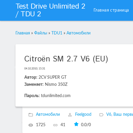
Test Drive Unlimited 2
Главная страница
/ TDU 2
Главная
»
Файлы
»
TDU1
»
Автомобили
Citroën SM 2.7 V6 (EU)
04.10.2010, 15:31
Автор:
2CV SUPER GT
Заменяет:
Nismo 350Z
Пароль:
tdunlimited.com
Автомобили
Feelgood
V6
,
Ваш перв
1725
41
0.0
/
0