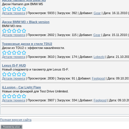
Диски Hamann для BMW M5
Диски Hamann для BMW M5
Детали тюнинга
|
Просмотров:
5933
|
Загрузок:
392
|
Добавил:
Gear
|
Дата:
16.11.2010
Диски BMW M3 + Black version
BMW M3 rims
Детали тюнинга
|
Просмотров:
2602
|
Загрузок:
115
|
Добавил:
Gear
|
Дата:
15.11.2010
Тормозные диски в стиле TDU2
Диски из TDU2 с эффектом накалённости.
Детали тюнинга
|
Просмотров:
3610
|
Загрузок:
174
|
Добавил:
Lobezki
|
Дата:
21.10.20
Lexus IS-F HUD
Новый спидометр и тахометр для Lexus IS-F.
Детали тюнинга
|
Просмотров:
2830
|
Загрузок:
91
|
Добавил:
Feelgood
|
Дата:
09.10.20
iLLusion - Car Light Flare
Новые огни фонарей для Test Drive Unlimited.
Детали тюнинга
|
Просмотров:
3907
|
Загрузок:
334
|
Добавил:
Feelgood
|
Дата:
09.10.2
Полная версия сайта