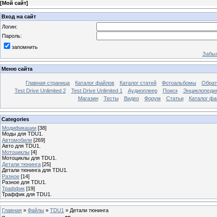
[
Мой сайт
]
Вход на сайт
Логин:
Пароль:
запомнить
Забыл
Меню сайта
Главная страница
Каталог файлов
Каталог статей
Фотоальбомы
Обрат
Test Drive Unlimited 2
Test Drive Unlimited 1
Аудиоплеер
Поиск
Энциклопедия 
Магазин
Тесты
Видео
Форум
Статьи
Каталог фа
Categories
Модификации
[38]
Моды для TDU1.
Автомобили
[269]
Авто для TDU1.
Мотоциклы
[4]
Мотоциклы для TDU1.
Детали тюнинга
[25]
Детали тюнинга для TDU1.
Разное
[14]
Разное для TDU1.
Траффик
[19]
Траффик для TDU1.
Главная
»
Файлы
»
TDU1
»
Детали тюнинга