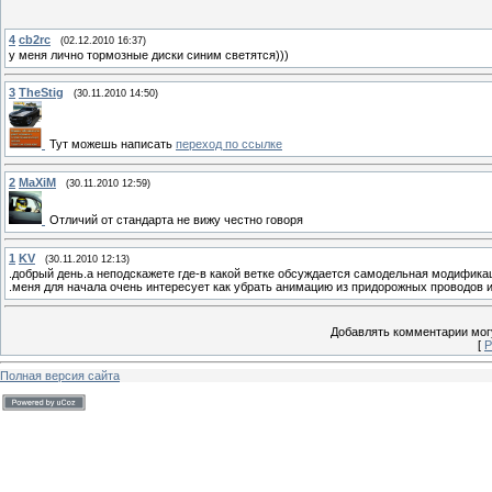
4
cb2rc
(02.12.2010 16:37)
у меня лично тормозные диски синим светятся)))
3
TheStig
(30.11.2010 14:50)
Тут можешь написать
переход по ссылке
2
MaXiM
(30.11.2010 12:59)
Отличий от стандарта не вижу честно говоря
1
KV
(30.11.2010 12:13)
.добрый день.а неподскажете где-в какой ветке обсуждается самодельная модифика
.меня для начала очень интересует как убрать анимацию из придорожных проводов и
Добавлять комментарии могу
[
Р
Полная версия сайта