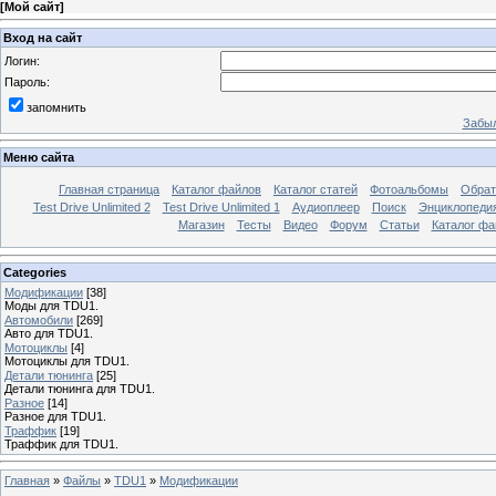
[
Мой сайт
]
Вход на сайт
Логин:
Пароль:
запомнить
Забыл
Меню сайта
Главная страница
Каталог файлов
Каталог статей
Фотоальбомы
Обрат
Test Drive Unlimited 2
Test Drive Unlimited 1
Аудиоплеер
Поиск
Энциклопедия 
Магазин
Тесты
Видео
Форум
Статьи
Каталог фа
Categories
Модификации
[38]
Моды для TDU1.
Автомобили
[269]
Авто для TDU1.
Мотоциклы
[4]
Мотоциклы для TDU1.
Детали тюнинга
[25]
Детали тюнинга для TDU1.
Разное
[14]
Разное для TDU1.
Траффик
[19]
Траффик для TDU1.
Главная
»
Файлы
»
TDU1
»
Модификации