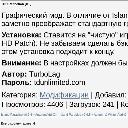
TDU Reflection [0.9]
Графический мод. В отличие от Island
заметно преображает стандартную г
Установка:
Ставится на "чистую" иг
HD Patch). Не забываем сделать бэ
этом установка подходит к концу.
Внимание:
В настройках должен б
Автор:
TurboLag
Пароль:
tdunlimited.com
Категория
:
Модификации
|
Добавил
:
Просмотров
:
4406
|
Загрузок
:
241
|
К
Island Paradise v0.9.4 + Autumn Add-On
Island Paradise v0.9.5 + Autumn & Winter Add-O
Всего комментариев
:
4