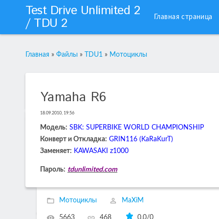
Test Drive Unlimited 2
Главная страница
/ TDU 2
Главная
»
Файлы
»
TDU1
»
Мотоциклы
Yamaha R6
18.09.2010, 19:56
Модель:
SBK: SUPERBIKE WORLD CHAMPIONSHIP
Конверт и Откладка:
GRIN116 (KaRaKurT)
Заменяет:
KAWASAKI z1000
Пароль:
tdunlimited.com
Мотоциклы
MaXiM
5663
468
0.0
/
0