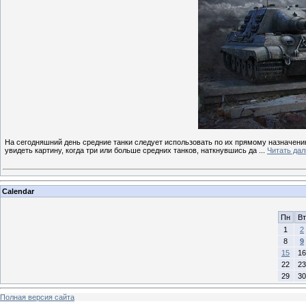
На сегодняшний день средние танки следует использовать по их прямому назначени
увидеть картину, когда три или больше средних танков, наткнувшись да
...
Читать да
Calendar
Пн
Вт
1
2
8
9
15
16
22
23
29
30
Полная версия сайта