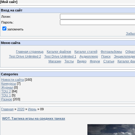
[
Мой сайт
]
Вход на сайт
Логин:
Пароль:
запомнить
Забыл
Меню сайта
Главная страница
Каталог файлов
Каталог статей
Фотоальбомы
Обрат
Test Drive Unlimited 2
Test Drive Unlimited 1
Аудиоплеер
Поиск
Энциклопедия 
Магазин
Тесты
Видео
Форум
Статьи
Каталог фа
Categories
Новости сайта
[160]
Конкурсы
[7]
Журнал
[0]
TDU 2
[84]
TDU 1
[5]
Разное
[203]
Главная
»
2020
»
Июнь
»
09
WOT. Тактика игры на средних танках