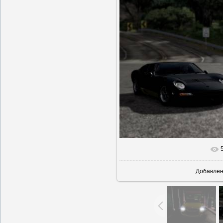
В реально
Добавле