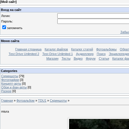
[
Мой сайт
]
Вход на сайт
Логин:
Пароль:
запомнить
Забыл
Меню сайта
Главная страница
Каталог файлов
Каталог статей
Фотоальбомы
Обрат
Test Drive Unlimited 2
Test Drive Unlimited 1
Аудиоплеер
Поиск
Энциклопедия 
Магазин
Тесты
Видео
Форум
Статьи
Каталог фа
Categories
Скриншоты
[79]
Фотографии
[3]
Концепт-арты
[0]
Обои и фан-арты
[0]
Разное
[0]
Главная
»
Фотоальбом
»
TDU1
»
Скриншоты
»
miura