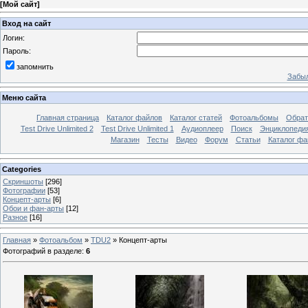
[
Мой сайт
]
Вход на сайт
Логин:
Пароль:
запомнить
Забыл
Меню сайта
Главная страница
Каталог файлов
Каталог статей
Фотоальбомы
Обрат
Test Drive Unlimited 2
Test Drive Unlimited 1
Аудиоплеер
Поиск
Энциклопедия 
Магазин
Тесты
Видео
Форум
Статьи
Каталог фа
Categories
Скриншоты
[296]
Фотографии
[53]
Концепт-арты
[6]
Обои и фан-арты
[12]
Разное
[16]
Главная
»
Фотоальбом
»
TDU2
»
Концепт-арты
Фотографий в разделе
:
6