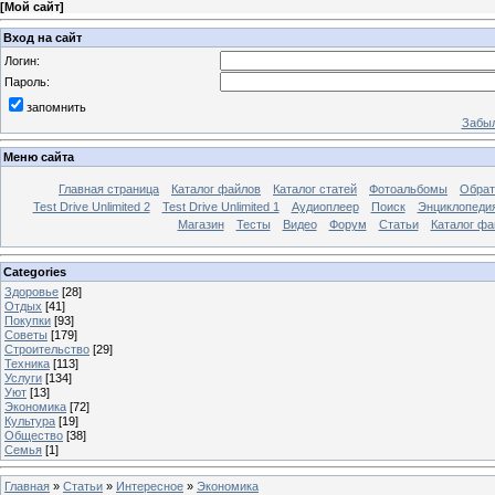
[
Мой сайт
]
Вход на сайт
Логин:
Пароль:
запомнить
Забыл
Меню сайта
Главная страница
Каталог файлов
Каталог статей
Фотоальбомы
Обрат
Test Drive Unlimited 2
Test Drive Unlimited 1
Аудиоплеер
Поиск
Энциклопедия 
Магазин
Тесты
Видео
Форум
Статьи
Каталог фа
Categories
Здоровье
[28]
Отдых
[41]
Покупки
[93]
Советы
[179]
Строительство
[29]
Техника
[113]
Услуги
[134]
Уют
[13]
Экономика
[72]
Культура
[19]
Общество
[38]
Семья
[1]
Главная
»
Статьи
»
Интересное
»
Экономика