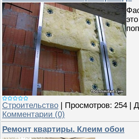
Фас
это
поп
Строительство
|
Просмотров:
254
|
Д
Комментарии (0)
Ремонт квартиры. Клеим обои