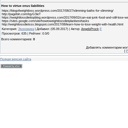
How to virtue onus liabilities
https://blogofweightloss.wordpress.com/2017/08/27/slimming-baths-for-slimming/
http://pagebin.com/IqyG3ieT
https://weightlossdiettopblog.wordpress.com/2017/09/02/can-eat-junk-food-and-still-lose-we
https://sites.google.com/site/howtoweightlossdietplanbest/tasks
http://weightlossdietsss.blogspot.com/2017/08/learn-how-to-lose-weight-with-health.html
Категория
:
Экономика
|
Добавил
:
(05.09.2017)
|
Автор
:
AngeloProck
E
Просмотров
:
635
|
Рейтинг
:
0.0
/
0
Всего комментариев
:
0
Добавлять комментарии могу
[
Р
Полная версия сайта