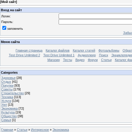
[
Мой сайт
]
Вход на сайт
Логин:
Пароль:
запомнить
Забыл
Меню сайта
Главная страница
Каталог файлов
Каталог статей
Фотоальбомы
Обрат
Test Drive Unlimited 2
Test Drive Unlimited 1
Аудиоплеер
Поиск
Энциклопедия 
Магазин
Тесты
Видео
Форум
Статьи
Каталог фа
Categories
Здоровье
[28]
Отдых
[41]
Покупки
[93]
Советы
[179]
Строительство
[29]
Техника
[113]
Услуги
[134]
Уют
[13]
Экономика
[72]
Культура
[19]
Общество
[38]
Семья
[1]
Главная
»
Статьи
»
Интересное
»
Экономика