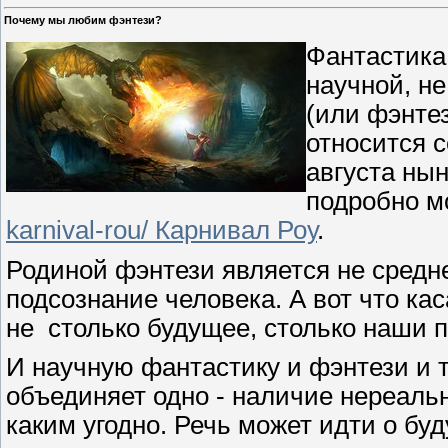
Почему мы любим фэнтези?
Фантастика 
научной, н
(или фэнтез
относится с
августа ны
подробно м
karnival-rou/ Карнивал Роу
.
Родиной фэнтези является не среднев
подсознание человека. А вот что ка
не столько будущее, столько наши п
И научную фантастику и фэнтези и 
объединяет одно - наличие нереаль
каким угодно. Речь может идти о бу