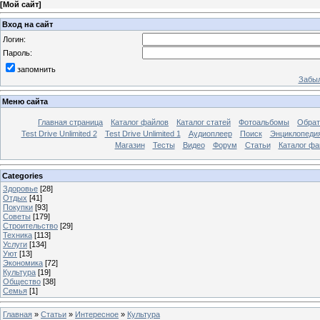
[
Мой сайт
]
Вход на сайт
Логин:
Пароль:
запомнить
Забыл
Меню сайта
Главная страница
Каталог файлов
Каталог статей
Фотоальбомы
Обрат
Test Drive Unlimited 2
Test Drive Unlimited 1
Аудиоплеер
Поиск
Энциклопедия 
Магазин
Тесты
Видео
Форум
Статьи
Каталог фа
Categories
Здоровье
[28]
Отдых
[41]
Покупки
[93]
Советы
[179]
Строительство
[29]
Техника
[113]
Услуги
[134]
Уют
[13]
Экономика
[72]
Культура
[19]
Общество
[38]
Семья
[1]
Главная
»
Статьи
»
Интересное
»
Культура