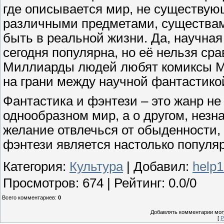
где описывается мир, не существую
различными предметами, существами
быть в реальной жизни. Да, научна
сегодня популярна, но её нельзя ср
Миллиарды людей любят комиксы Mar
на грани между научной фантастико
Фантастика и фэнтези – это жанр не
однообразном мир, а о другом, незн
желание отвлечься от обыденности, 
фэнтези является настолько популя
Категория
:
Культура
|
Добавил
:
help
Просмотров
:
674
|
Рейтинг
:
0.0
/
0
Всего комментариев
:
0
Добавлять комментарии могу
[
Р