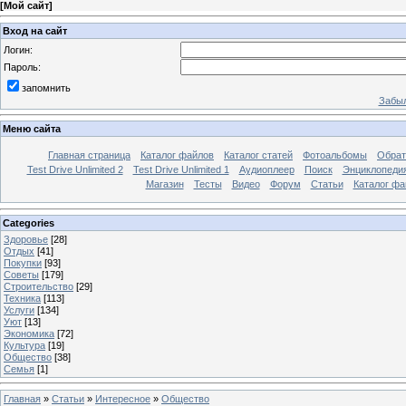
[
Мой сайт
]
Вход на сайт
Логин:
Пароль:
запомнить
Забыл
Меню сайта
Главная страница
Каталог файлов
Каталог статей
Фотоальбомы
Обрат
Test Drive Unlimited 2
Test Drive Unlimited 1
Аудиоплеер
Поиск
Энциклопедия 
Магазин
Тесты
Видео
Форум
Статьи
Каталог фа
Categories
Здоровье
[28]
Отдых
[41]
Покупки
[93]
Советы
[179]
Строительство
[29]
Техника
[113]
Услуги
[134]
Уют
[13]
Экономика
[72]
Культура
[19]
Общество
[38]
Семья
[1]
Главная
»
Статьи
»
Интересное
»
Общество