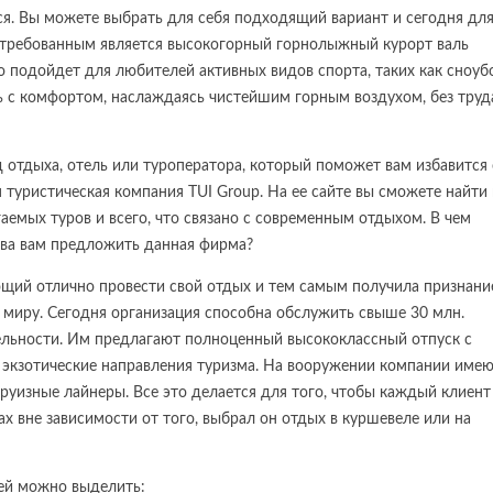
ся. Вы можете выбрать для себя подходящий вариант и сегодня дл
востребованным является высокогорный горнолыжный курорт валь
 подойдет для любителей активных видов спорта, таких как сноуб
ать с комфортом, наслаждаясь чистейшим горным воздухом, без труд
 отдыха, отель или туроператора, который поможет вам избавится 
 туристическая компания TUI Group. На ее сайте вы сможете найти
мых туров и всего, что связано с современным отдыхом. В чем
ова вам предложить данная фирма?
ющий отлично провести свой отдых и тем самым получила признани
 миру. Сегодня организация способна обслужить свыше 30 млн.
ельности. Им предлагают полноценный высококлассный отпуск с
я экзотические направления туризма. На вооружении компании име
руизные лайнеры. Все это делается для того, чтобы каждый клиент
х вне зависимости от того, выбрал он отдых в куршевеле или на
ей можно выделить: