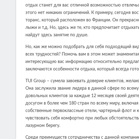
отдых станет для вас отличной возможностью отвлечь
этого нет никаких ограничений. К примеру, сегодня 
торанс, который расположен во Франции. Он прекрасно
лыжи и т.д. Но, здесь же те, кто предпочитает отдых
найдут здесь занятие по душе.
Но, как же можно подобрать для себя подходящий вид
всех трудностей? Помочь вам в этом может знаменитая
интересующую вас информацию относительно предлагае
заключаются особенности отдыха, который всегда гот
TUI Group – сумела завоевать доверие клиентов, жела
Она заслужила звание лидера в данной сфере по всему
довольных клиентов за каждые 12 месяцев своей деят
досугом в более чем 180 стран по всему миру, включа
собственные первоклассные отели, чартерный флот и к
чувствовать себя комфортно при любых обстоятельства
лазурном берегу.
Среди преимуществ сотрудничества с данной компани