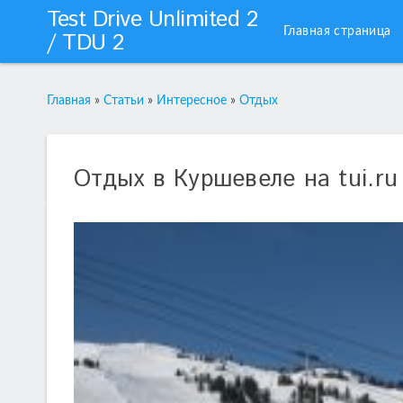
Test Drive Unlimited 2
Главная страница
/ TDU 2
Главная
»
Статьи
»
Интересное
»
Отдых
Отдых в Куршевеле на tui.ru