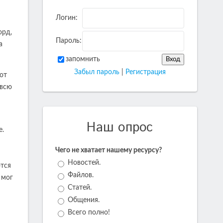
я
Логин:
орд,
Пароль:
а
запомнить
Забыл пароль
|
Регистрация
от
 всю
Наш опрос
е.
Чего не хватает нашему ресурсу?
Новостей.
ются
Файлов.
 мог
Статей.
Общения.
Всего полно!