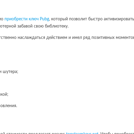
имо
приобрести ключ Рubg
, который позволит быстро активизироват
ютерной забавой свою библиотеку.
тственно наслаждаться действием и имел ряд позитивных моменто
и шутера;
кой;
новления.