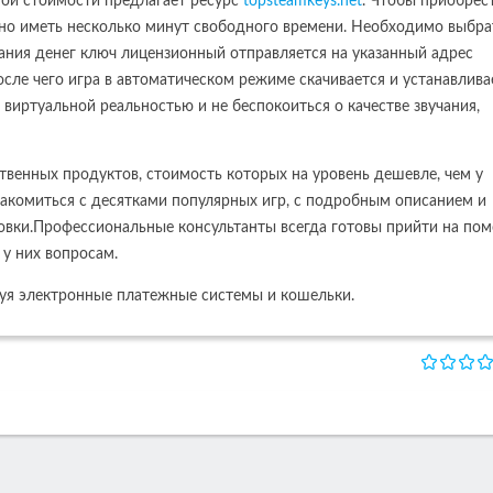
ой стоимости предлагает ресурс
topsteamkeys.net
. Чтобы приобрес
иметь несколько минут свободного времени. Необходимо выбра
исания денег ключ лицензионный отправляется на указанный адрес
сле чего игра в автоматическом режиме скачивается и устанавлива
виртуальной реальностью и не беспокоиться о качестве звучания,
твенных продуктов, стоимость которых на уровень дешевле, чем у
акомиться с десятками популярных игр, с подробным описанием и
овки.Профессиональные консультанты всегда готовы прийти на по
у них вопросам.
уя электронные платежные системы и кошельки.