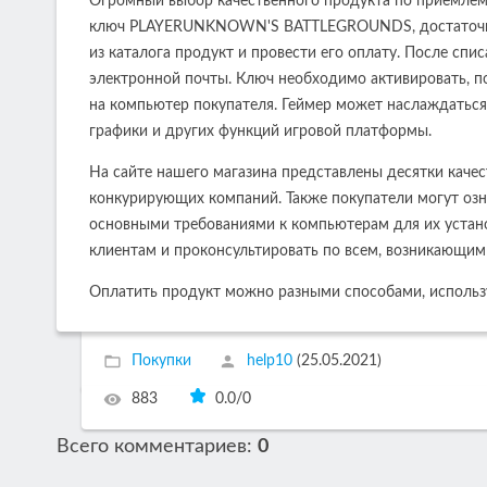
Огромный выбор качественного продукта по приемлем
ключ PLAYERUNKNOWN'S BATTLEGROUNDS, достаточно 
из каталога продукт и провести его оплату. После сп
электронной почты. Ключ необходимо активировать, по
на компьютер покупателя. Геймер может наслаждаться 
графики и других функций игровой платформы.
На сайте нашего магазина представлены десятки качес
конкурирующих компаний. Также покупатели могут озн
основными требованиями к компьютерам для их устан
клиентам и проконсультировать по всем, возникающим 
Оплатить продукт можно разными способами, использ
Покупки
help10
(25.05.2021)
883
0.0
/
0
Всего комментариев
:
0