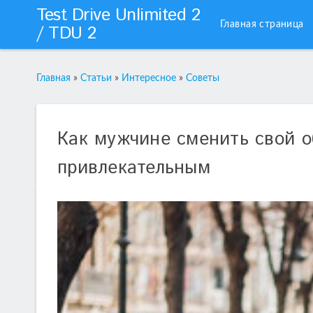
Test Drive Unlimited 2
Главная страница
/ TDU 2
Главная
»
Статьи
»
Интересное
»
Советы
Как мужчине сменить свой о
привлекательным