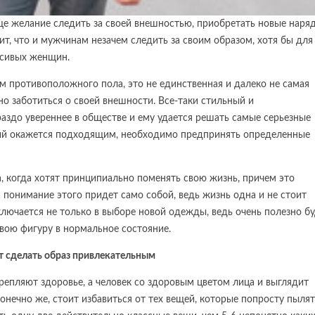
е желание следить за своей внешностью, приобретать новые наря
чит, что и мужчинам незачем следить за своим образом, хотя бы для
расивых женщин.
м противоположного пола, это не единственная и далеко не самая
но заботиться о своей внешности. Все-таки стильный и
аздо увереннее в обществе и ему удается решать самые серьезные
торый окажется подходящим, необходимо предпринять определенные
, когда хотят принципиально поменять свою жизнь, причем это
 понимание этого придет само собой, ведь жизнь одна и не стоит
лючается не только в выборе новой одежды, ведь очень полезно бу
свою фигуру в нормальное состояние.
т сделать образ привлекательным
репляют здоровье, а человек со здоровым цветом лица и выглядит
конечно же, стоит избавиться от тех вещей, которые попросту пыля