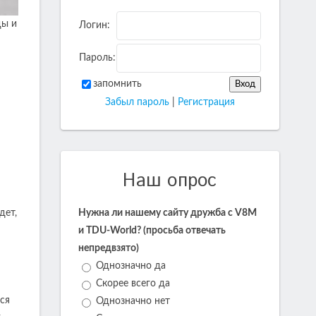
ды и
Логин:
Пароль:
запомнить
Забыл пароль
|
Регистрация
Наш опрос
дет,
Нужна ли нашему сайту дружба с V8M
и TDU-World? (просьба отвечать
непредвзято)
Однозначно да
Скорее всего да
тся
Однозначно нет