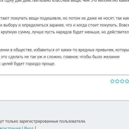
ть одну две действительно классные вещи, чем 5-6 непонятно каких
тают покупать вещи подешевле, но потом их даже не носят, так ка
 выбору и определиться заранее, что и когда стоит покупать. Вовс
 крупную сумму, лучше пусть нарядов будет меньше, но действите
ении в обществе, избавиться от каких-то вредных привычек, которы
это сделать не так уж и сложно, главное, чтобы было желание
 целей будет гораздо проще.
т только зарегистрированные пользователи.
егистрация
|
Вход
]