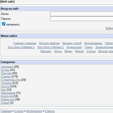
[
Мой сайт
]
Вход на сайт
Логин:
Пароль:
запомнить
Забыл
Меню сайта
Главная страница
Каталог файлов
Каталог статей
Фотоальбомы
Обрат
Test Drive Unlimited 2
Test Drive Unlimited 1
Аудиоплеер
Поиск
Энциклопедия 
Магазин
Тесты
Видео
Форум
Статьи
Каталог фа
Categories
Здоровье
[28]
Отдых
[41]
Покупки
[93]
Советы
[179]
Строительство
[29]
Техника
[113]
Услуги
[134]
Уют
[13]
Экономика
[72]
Культура
[19]
Общество
[38]
Семья
[1]
Главная
»
Статьи
»
Интересное
»
Советы