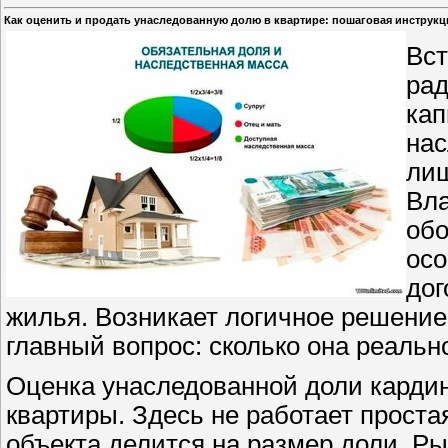
Как оценить и продать унаследованную долю в квартире: пошаговая инструкц
Вст
рад
кап
нас
лиш
Вла
обо
осо
дог
жилья. Возникает логичное решение 
главный вопрос: сколько она реальн
Оценка унаследованной доли кардин
квартиры. Здесь не работает проста
объекта делится на размер доли. Ры