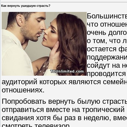
Как вернуть ушедшую страсть?
Большинств
что отноше
очень долго
о том, что 
остается фа
поддержани
сойдут на н
проводится
аудиторий которых являются семейн
отношениях.
Попробовать вернуть былую страст
отправиться вместе на тропический 
свидания хотя бы раз в неделю, вме
смотреть телевизор.