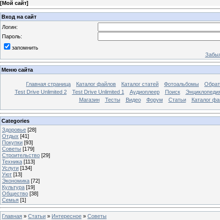
[
Мой сайт
]
Вход на сайт
Логин:
Пароль:
запомнить
Забыл
Меню сайта
Главная страница
Каталог файлов
Каталог статей
Фотоальбомы
Обрат
Test Drive Unlimited 2
Test Drive Unlimited 1
Аудиоплеер
Поиск
Энциклопедия 
Магазин
Тесты
Видео
Форум
Статьи
Каталог фа
Categories
Здоровье
[28]
Отдых
[41]
Покупки
[93]
Советы
[179]
Строительство
[29]
Техника
[113]
Услуги
[134]
Уют
[13]
Экономика
[72]
Культура
[19]
Общество
[38]
Семья
[1]
Главная
»
Статьи
»
Интересное
»
Советы