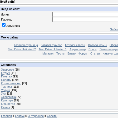
[
Мой сайт
]
Вход на сайт
Логин:
Пароль:
запомнить
Забыл
Меню сайта
Главная страница
Каталог файлов
Каталог статей
Фотоальбомы
Обрат
Test Drive Unlimited 2
Test Drive Unlimited 1
Аудиоплеер
Поиск
Энциклопедия 
Магазин
Тесты
Видео
Форум
Статьи
Каталог фа
Categories
Здоровье
[28]
Отдых
[41]
Покупки
[93]
Советы
[179]
Строительство
[29]
Техника
[113]
Услуги
[134]
Уют
[13]
Экономика
[72]
Культура
[19]
Общество
[38]
Семья
[1]
Главная
»
Статьи
»
Интересное
»
Советы