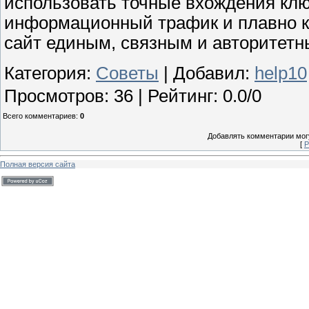
использовать точные вхождения клю
информационный трафик и плавно ко
сайт единым, связным и авторитетн
Категория
:
Советы
|
Добавил
:
help10
Просмотров
:
36
|
Рейтинг
:
0.0
/
0
Всего комментариев
:
0
Добавлять комментарии могу
[
Р
Полная версия сайта