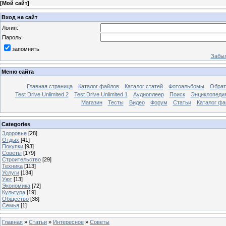
[
Мой сайт
]
Вход на сайт
Логин:
Пароль:
запомнить
Забыл
Меню сайта
Главная страница
Каталог файлов
Каталог статей
Фотоальбомы
Обрат
Test Drive Unlimited 2
Test Drive Unlimited 1
Аудиоплеер
Поиск
Энциклопедия 
Магазин
Тесты
Видео
Форум
Статьи
Каталог фа
Categories
Здоровье
[28]
Отдых
[41]
Покупки
[93]
Советы
[179]
Строительство
[29]
Техника
[113]
Услуги
[134]
Уют
[13]
Экономика
[72]
Культура
[19]
Общество
[38]
Семья
[1]
Главная
»
Статьи
»
Интересное
»
Советы