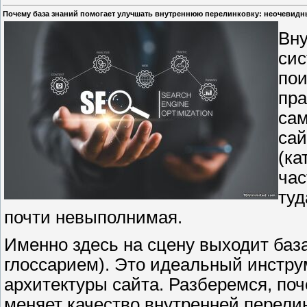
Почему база знаний помогает улучшать внутреннюю перелинковку: неочевид
Вну
сис
пои
пра
сам
сай
(ка
час
туд
почти невыполнимая.
Именно здесь на сцену выходит база
глоссарием). Это идеальный инстру
архитектуры сайта. Разберемся, по
меняет качество внутренней перели