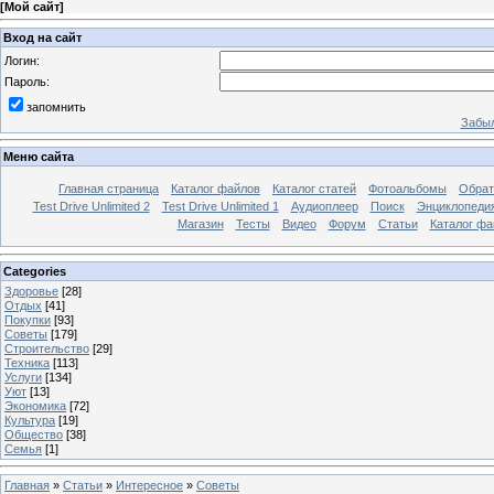
[
Мой сайт
]
Вход на сайт
Логин:
Пароль:
запомнить
Забыл
Меню сайта
Главная страница
Каталог файлов
Каталог статей
Фотоальбомы
Обрат
Test Drive Unlimited 2
Test Drive Unlimited 1
Аудиоплеер
Поиск
Энциклопедия 
Магазин
Тесты
Видео
Форум
Статьи
Каталог фа
Categories
Здоровье
[28]
Отдых
[41]
Покупки
[93]
Советы
[179]
Строительство
[29]
Техника
[113]
Услуги
[134]
Уют
[13]
Экономика
[72]
Культура
[19]
Общество
[38]
Семья
[1]
Главная
»
Статьи
»
Интересное
»
Советы