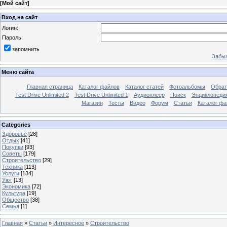
[
Мой сайт
]
Вход на сайт
Логин:
Пароль:
запомнить
Забыл
Меню сайта
Главная страница
Каталог файлов
Каталог статей
Фотоальбомы
Обрат
Test Drive Unlimited 2
Test Drive Unlimited 1
Аудиоплеер
Поиск
Энциклопедия 
Магазин
Тесты
Видео
Форум
Статьи
Каталог фа
Categories
Здоровье
[28]
Отдых
[41]
Покупки
[93]
Советы
[179]
Строительство
[29]
Техника
[113]
Услуги
[134]
Уют
[13]
Экономика
[72]
Культура
[19]
Общество
[38]
Семья
[1]
Главная
»
Статьи
»
Интересное
»
Строительство