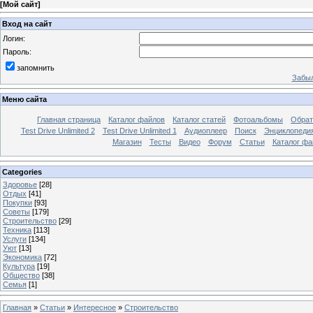
[
Мой сайт
]
Вход на сайт
Логин:
Пароль:
запомнить
Забыл
Меню сайта
Главная страница
Каталог файлов
Каталог статей
Фотоальбомы
Обрат
Test Drive Unlimited 2
Test Drive Unlimited 1
Аудиоплеер
Поиск
Энциклопедия 
Магазин
Тесты
Видео
Форум
Статьи
Каталог фа
Categories
Здоровье
[28]
Отдых
[41]
Покупки
[93]
Советы
[179]
Строительство
[29]
Техника
[113]
Услуги
[134]
Уют
[13]
Экономика
[72]
Культура
[19]
Общество
[38]
Семья
[1]
Главная
»
Статьи
»
Интересное
»
Строительство