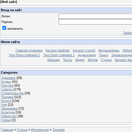
[
Мой сайт
]
Вход на сайт
Логин:
Пароль:
запомнить
Забыл
Меню сайта
Главная страница
Каталог файлов
Каталог статей
Фотоальбомы
Обрат
Test Drive Unlimited 2
Test Drive Unlimited 1
Аудиоплеер
Поиск
Энциклопедия 
Магазин
Тесты
Видео
Форум
Статьи
Каталог фа
Categories
Здоровье
[28]
Отдых
[41]
Покупки
[93]
Советы
[179]
Строительство
[29]
Техника
[113]
Услуги
[134]
Уют
[13]
Экономика
[72]
Культура
[19]
Общество
[38]
Семья
[1]
Главная
»
Статьи
»
Интересное
»
Техника