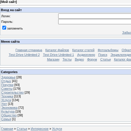
[
Мой сайт
]
Вход на сайт
Логин:
Пароль:
запомнить
Забыл
Меню сайта
Главная страница
Каталог файлов
Каталог статей
Фотоальбомы
Обрат
Test Drive Unlimited 2
Test Drive Unlimited 1
Аудиоплеер
Поиск
Энциклопедия 
Магазин
Тесты
Видео
Форум
Статьи
Каталог фа
Categories
Здоровье
[28]
Отдых
[41]
Покупки
[93]
Советы
[179]
Строительство
[29]
Техника
[113]
Услуги
[134]
Уют
[13]
Экономика
[72]
Культура
[19]
Общество
[38]
Семья
[1]
Главная
»
Статьи
»
Интересное
»
Услуги