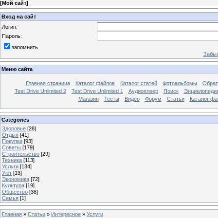
[
Мой сайт
]
Вход на сайт
Логин:
Пароль:
запомнить
Забыл
Меню сайта
Главная страница
Каталог файлов
Каталог статей
Фотоальбомы
Обрат
Test Drive Unlimited 2
Test Drive Unlimited 1
Аудиоплеер
Поиск
Энциклопедия 
Магазин
Тесты
Видео
Форум
Статьи
Каталог фа
Categories
Здоровье
[28]
Отдых
[41]
Покупки
[93]
Советы
[179]
Строительство
[29]
Техника
[113]
Услуги
[134]
Уют
[13]
Экономика
[72]
Культура
[19]
Общество
[38]
Семья
[1]
Главная
»
Статьи
»
Интересное
»
Услуги