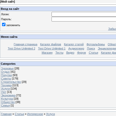
[
Мой сайт
]
Вход на сайт
Логин:
Пароль:
запомнить
Забыл
Меню сайта
Главная страница
Каталог файлов
Каталог статей
Фотоальбомы
Обрат
Test Drive Unlimited 2
Test Drive Unlimited 1
Аудиоплеер
Поиск
Энциклопедия 
Магазин
Тесты
Видео
Форум
Статьи
Каталог фа
Categories
Здоровье
[28]
Отдых
[41]
Покупки
[93]
Советы
[179]
Строительство
[29]
Техника
[113]
Услуги
[134]
Уют
[13]
Экономика
[72]
Культура
[19]
Общество
[38]
Семья
[1]
Главная
»
Статьи
»
Интересное
»
Услуги