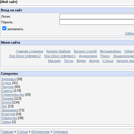
[
Мой сайт
]
Вход на сайт
Логин:
Пароль:
запомнить
Забыл
Меню сайта
Главная страница
Каталог файлов
Каталог статей
Фотоальбомы
Обрат
Test Drive Unlimited 2
Test Drive Unlimited 1
Аудиоплеер
Поиск
Энциклопедия 
Магазин
Тесты
Видео
Форум
Статьи
Каталог фа
Categories
Здоровье
[28]
Отдых
[41]
Покупки
[93]
Советы
[179]
Строительство
[29]
Техника
[113]
Услуги
[134]
Уют
[13]
Экономика
[72]
Культура
[19]
Общество
[38]
Семья
[1]
Главная
»
Статьи
»
Интересное
»
Здоровье