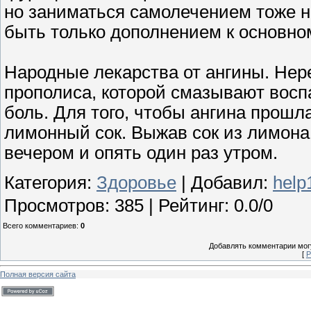
но заниматься самолечением тоже н
быть только дополнением к основно
Народные лекарства от ангины. Нер
прополиса, которой смазывают воспа
боль. Для того, чтобы ангина прошл
лимонный сок. Выжав сок из лимона,
вечером и опять один раз утром.
Категория
:
Здоровье
|
Добавил
:
help
Просмотров
:
385
|
Рейтинг
:
0.0
/
0
Всего комментариев
:
0
Добавлять комментарии могу
[
Р
Полная версия сайта